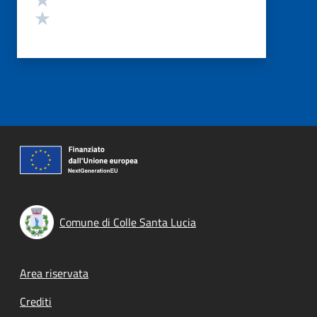
Valuta 1 stelle su 5
Comune di Colle Santa Lucia
Footer menu
Area riservata
Crediti