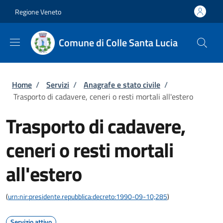
Salta al contenuto principale
Skip to footer content
Regione Veneto
Comune di Colle Santa Lucia
Briciole di pane
Home
/
Servizi
/
Anagrafe e stato civile
/
Trasporto di cadavere, ceneri o resti mortali all'estero
Trasporto di cadavere,
ceneri o resti mortali
all'estero
(
urn:nir:presidente.repubblica:decreto:1990-09-10;285
)
Servizio attivo