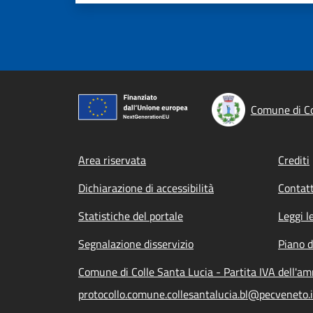
Comune di Co
Footer menu
Area riservata
Crediti
Dichiarazione di accessibilità
Contatt
Statistiche del portale
Leggi l
Segnalazione disservizio
Piano d
Comune di Colle Santa Lucia - Partita IVA dell'
protocollo.comune.collesantalucia.bl@pecveneto.i