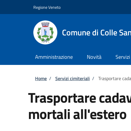
Salta al contenuto principale
Skip to footer content
Regione Veneto
Comune di Colle San
Amministrazione
Novità
Servizi
Briciole di pane
Home
/
Servizi cimiteriali
/
Trasportare cadav
Trasportare cadave
mortali all'estero