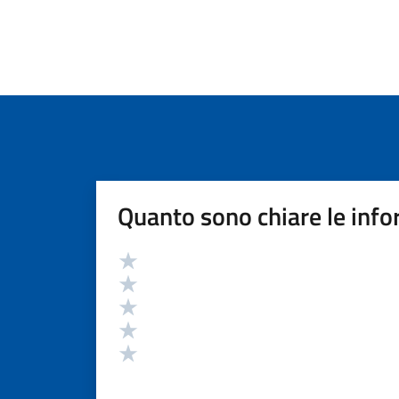
Quanto sono chiare le info
Valutazione
Valuta 5 stelle su 5
Valuta 4 stelle su 5
Valuta 3 stelle su 5
Valuta 2 stelle su 5
Valuta 1 stelle su 5