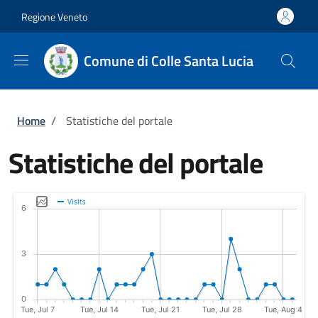
Salta al contenuto principale
Skip to footer content
Regione Veneto
Comune di Colle Santa Lucia
Briciole di pane
Home
/
Statistiche del portale
Statistiche del portale