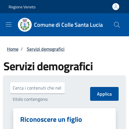
Salta al contenuto principale
Skip to footer content
Regione Veneto
Comune di Colle Santa Lucia
Briciole di pane
Home
/
Servizi demografici
Servizi demografici
Cerca i contenuti che nel
titolo contengono:
Riconoscere un figlio