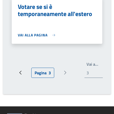
Votare se si è
temporaneamente all'estero
VAI ALLA PAGINA
Write th
Vai a…
Pagina
3
Pagina precedente
Pagina attuale
Prossima pagina