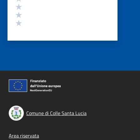
Valuta 3 stelle su 5
Valuta 2 stelle su 5
Valuta 1 stelle su 5
Comune di Colle Santa Lucia
Footer menu
Area riservata