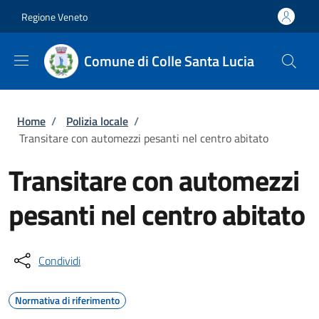
Salta al contenuto principale
Skip to footer content
Regione Veneto
Comune di Colle Santa Lucia
Briciole di pane
Home
/
Polizia locale
/
Transitare con automezzi pesanti nel centro abitato
Transitare con automezzi
pesanti nel centro abitato
Condividi
Normativa di riferimento