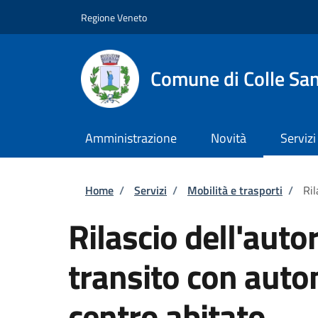
Salta al contenuto principale
Skip to footer content
Regione Veneto
Comune di Colle San
Amministrazione
Novità
Servizi
Briciole di pane
Home
/
Servizi
/
Mobilità e trasporti
/
Ril
Rilascio dell'autor
transito con auto
centro abitato