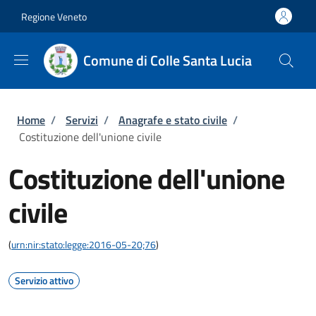
Salta al contenuto principale
Skip to footer content
Regione Veneto
Comune di Colle Santa Lucia
Briciole di pane
Home
/
Servizi
/
Anagrafe e stato civile
/
Costituzione dell'unione civile
Costituzione dell'unione
civile
(
urn:nir:stato:legge:2016-05-20;76
)
Servizio attivo