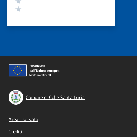
Valuta 2 stelle su 5
Valuta 1 stelle su 5
Comune di Colle Santa Lucia
Footer menu
Area riservata
Crediti