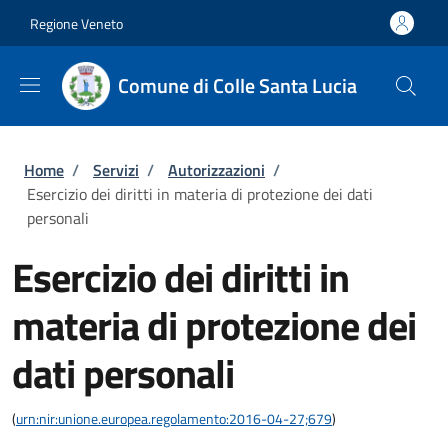
Salta al contenuto principale
Skip to footer content
Regione Veneto
Comune di Colle Santa Lucia
Briciole di pane
Home
/
Servizi
/
Autorizzazioni
/
Esercizio dei diritti in materia di protezione dei dati
personali
Esercizio dei diritti in
materia di protezione dei
dati personali
(
urn:nir:unione.europea.regolamento:2016-04-27;679
)