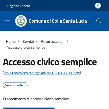
Salta al contenuto principale
Skip to footer content
Regione Veneto
Comune di Colle Santa Lucia
Briciole di pane
Home
/
Servizi
/
Autorizzazioni
/
Accesso civico semplice
Accesso civico semplice
(
urn:nir:stato:decreto.legislativo:2013-03-14;33~art5
)
Servizio attivo
Procedimento di accesso civico semplice