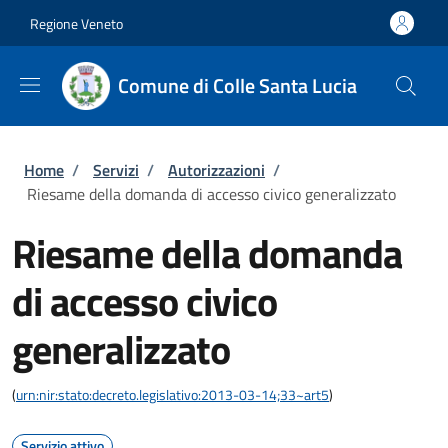
Salta al contenuto principale
Skip to footer content
Regione Veneto
Comune di Colle Santa Lucia
Briciole di pane
Home
/
Servizi
/
Autorizzazioni
/
Riesame della domanda di accesso civico generalizzato
Riesame della domanda
di accesso civico
generalizzato
(
urn:nir:stato:decreto.legislativo:2013-03-14;33~art5
)
Servizio attivo