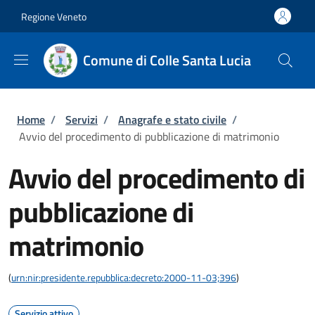
Salta al contenuto principale
Skip to footer content
Regione Veneto
Comune di Colle Santa Lucia
Briciole di pane
Home
/
Servizi
/
Anagrafe e stato civile
/
Avvio del procedimento di pubblicazione di matrimonio
Avvio del procedimento di
pubblicazione di
matrimonio
(
urn:nir:presidente.repubblica:decreto:2000-11-03;396
)
Servizio attivo