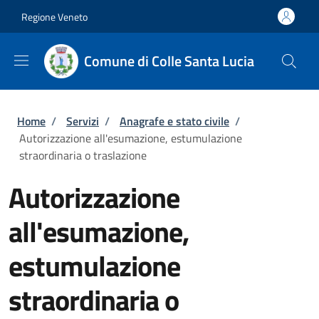
Salta al contenuto principale
Skip to footer content
Regione Veneto
Comune di Colle Santa Lucia
Briciole di pane
Home
/
Servizi
/
Anagrafe e stato civile
/
Autorizzazione all'esumazione, estumulazione
straordinaria o traslazione
Autorizzazione
all'esumazione,
estumulazione
straordinaria o