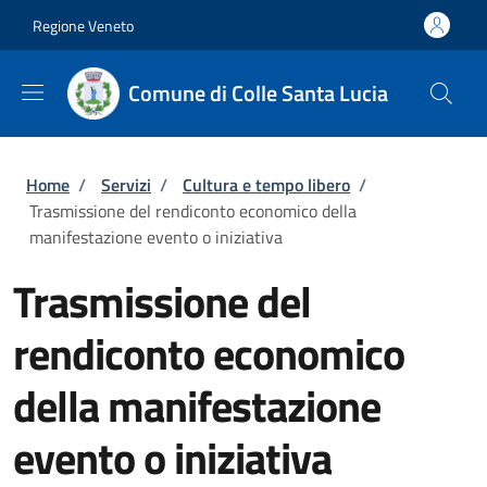
Salta al contenuto principale
Skip to footer content
Regione Veneto
Comune di Colle Santa Lucia
Briciole di pane
Home
/
Servizi
/
Cultura e tempo libero
/
Trasmissione del rendiconto economico della
manifestazione evento o iniziativa
Trasmissione del
rendiconto economico
della manifestazione
evento o iniziativa