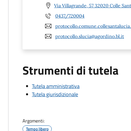
Via Villagrande, 57 32020 Colle Sant
0437/720004
protocollo.comune.collesantalucia
protocollo.slucia@agordino.bl.it
Strumenti di tutela
Tutela amministrativa
Tutela giurisdizionale
Argomenti:
Tempo libero