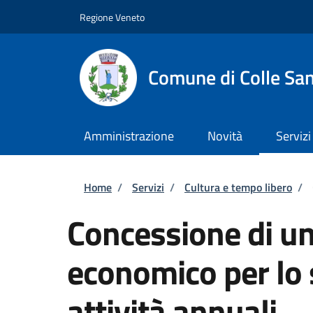
Salta al contenuto principale
Skip to footer content
Regione Veneto
Comune di Colle San
Amministrazione
Novità
Servizi
Briciole di pane
Home
/
Servizi
/
Cultura e tempo libero
/
Concessione di un
economico per lo 
attività annuali