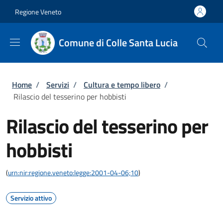
Salta al contenuto principale
Skip to footer content
Regione Veneto
Comune di Colle Santa Lucia
Briciole di pane
Home
/
Servizi
/
Cultura e tempo libero
/
Rilascio del tesserino per hobbisti
Rilascio del tesserino per
hobbisti
(
urn:nir:regione.veneto:legge:2001-04-06;10
)
Servizio attivo