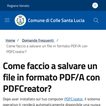
Salta al contenuto principale
Skip to footer content
Regione Veneto
Comune di Colle Santa Lucia
Briciole di pane
Home
/
Domande frequenti
/
Come faccio a salvare un file in formato PDF/A con
PDFCreator?
Come faccio a salvare un
file in formato PDF/A con
PDFCreator?
Dopo aver installato sul tuo computer
PDFCreator
, il sistema
operativo ti renderà automaticamente disponibile una nuova