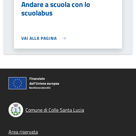
Andare a scuola con lo
scuolabus
VAI ALLA PAGINA
Comune di Colle Santa Lucia
Footer menu
Area riservata