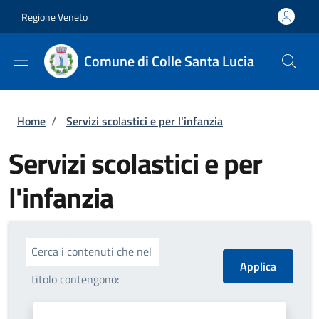
Salta al contenuto principale
Skip to footer content
Regione Veneto
Comune di Colle Santa Lucia
Briciole di pane
Home
/
Servizi scolastici e per l'infanzia
Servizi scolastici e per
l'infanzia
Cerca i contenuti che nel
titolo contengono: