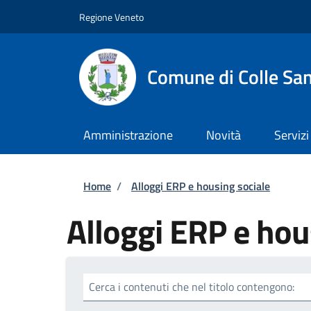
Salta al contenuto principale
Skip to footer content
Regione Veneto
Comune di Colle San
Amministrazione
Novità
Servizi
Briciole di pane
Home
/
Alloggi ERP e housing sociale
Alloggi ERP e hou
Cerca i contenuti che nel titolo contengono: