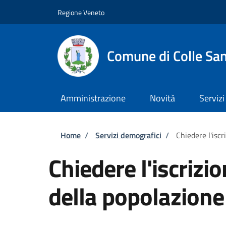
Salta al contenuto principale
Skip to footer content
Regione Veneto
Comune di Colle San
Amministrazione
Novità
Servizi
Briciole di pane
Home
/
Servizi demografici
/
Chiedere l'isc
Chiedere l'iscrizi
della popolazion