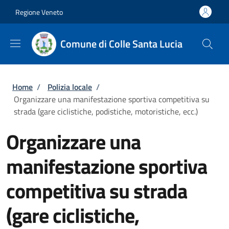
Salta al contenuto principale
Skip to footer content
Regione Veneto
Comune di Colle Santa Lucia
Briciole di pane
Home
/
Polizia locale
/
Organizzare una manifestazione sportiva competitiva su
strada (gare ciclistiche, podistiche, motoristiche, ecc.)
Organizzare una
manifestazione sportiva
competitiva su strada
(gare ciclistiche,