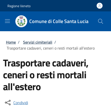
Salta al contenuto principale
Skip to footer content
Regione Veneto
Comune di Colle Santa Lucia
Briciole di pane
Home
/
Servizi cimiteriali
/
Trasportare cadaveri, ceneri o resti mortali all'estero
Trasportare cadaveri,
ceneri o resti mortali
all'estero
Condividi