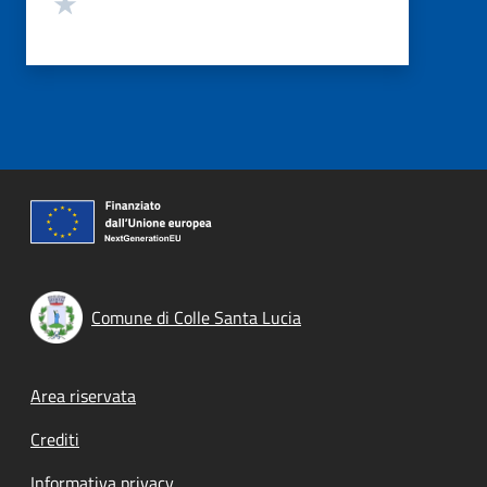
Valuta 1 stelle su 5
Comune di Colle Santa Lucia
Footer menu
Area riservata
Crediti
Informativa privacy