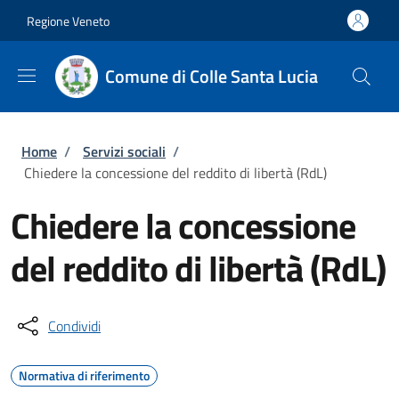
Salta al contenuto principale
Skip to footer content
Regione Veneto
Comune di Colle Santa Lucia
Briciole di pane
Home
/
Servizi sociali
/
Chiedere la concessione del reddito di libertà (RdL)
Chiedere la concessione
del reddito di libertà (RdL)
Condividi
Normativa di riferimento