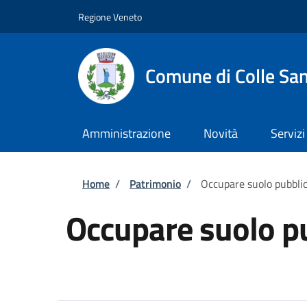
Salta al contenuto principale
Skip to footer content
Regione Veneto
Comune di Colle San
Amministrazione
Novità
Servizi
Briciole di pane
Home
/
Patrimonio
/
Occupare suolo pubbli
Occupare suolo p