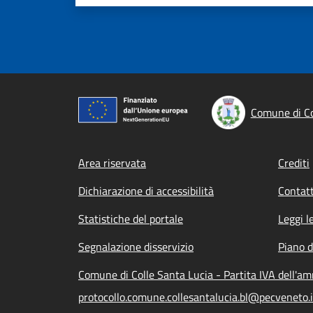
Comune di Co
Footer menu
Area riservata
Crediti
Dichiarazione di accessibilità
Contatt
Statistiche del portale
Leggi l
Segnalazione disservizio
Piano d
Comune di Colle Santa Lucia - Partita IVA dell'
protocollo.comune.collesantalucia.bl@pecveneto.i