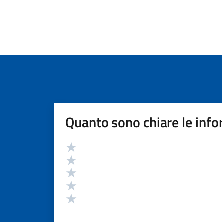
Quanto sono chiare le info
Valutazione
Valuta 5 stelle su 5
Valuta 4 stelle su 5
Valuta 3 stelle su 5
Valuta 2 stelle su 5
Valuta 1 stelle su 5