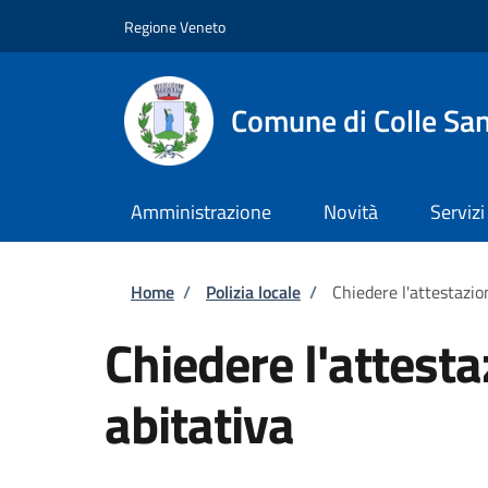
Salta al contenuto principale
Skip to footer content
Regione Veneto
Comune di Colle San
Amministrazione
Novità
Servizi
Briciole di pane
Home
/
Polizia locale
/
Chiedere l'attestazio
Chiedere l'attesta
abitativa