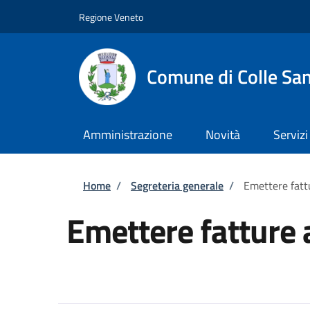
Salta al contenuto principale
Skip to footer content
Regione Veneto
Comune di Colle San
Amministrazione
Novità
Servizi
Briciole di pane
Home
/
Segreteria generale
/
Emettere fatt
Emettere fatture 