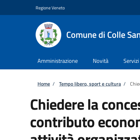
Salta al contenuto principale
Skip to footer content
Regione Veneto
Comune di Colle San
Amministrazione
Novità
Servizi
Briciole di pane
Home
/
Tempo libero, sport e cultura
/
Chie
Chiedere la conce
contributo econom
attività organizza