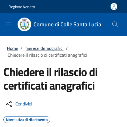
Salta al contenuto principale
Skip to footer content
Regione Veneto
Comune di Colle Santa Lucia
Briciole di pane
Home
/
Servizi demografici
/
Chiedere il rilascio di certificati anagrafici
Chiedere il rilascio di
certificati anagrafici
Condividi
Normativa di riferimento