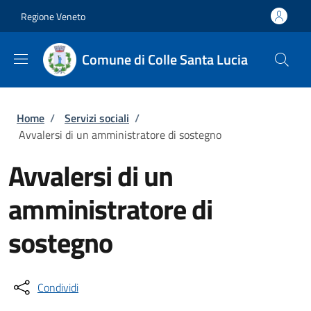
Salta al contenuto principale
Skip to footer content
Regione Veneto
Comune di Colle Santa Lucia
Briciole di pane
Home
/
Servizi sociali
/
Avvalersi di un amministratore di sostegno
Avvalersi di un
amministratore di
sostegno
Condividi