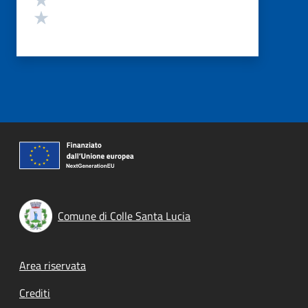
Valuta 1 stelle su 5
Comune di Colle Santa Lucia
Footer menu
Area riservata
Crediti