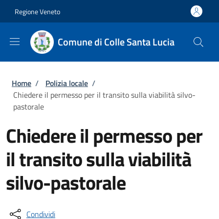
Salta al contenuto principale
Skip to footer content
Regione Veneto
Comune di Colle Santa Lucia
Briciole di pane
Home
/
Polizia locale
/
Chiedere il permesso per il transito sulla viabilità silvo-
pastorale
Chiedere il permesso per
il transito sulla viabilità
silvo-pastorale
Condividi