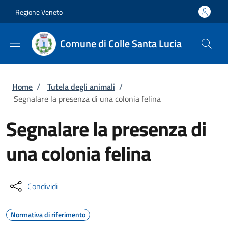
Salta al contenuto principale
Skip to footer content
Regione Veneto
Comune di Colle Santa Lucia
Briciole di pane
Home
/
Tutela degli animali
/
Segnalare la presenza di una colonia felina
Segnalare la presenza di
una colonia felina
Condividi
Normativa di riferimento