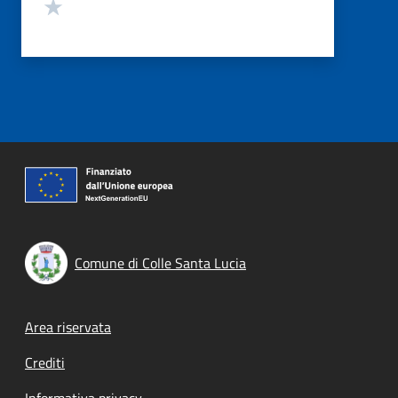
Valuta 1 stelle su 5
Comune di Colle Santa Lucia
Footer menu
Area riservata
Crediti
Informativa privacy