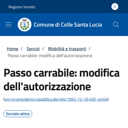
Salta al contenuto principale
Skip to footer content
Regione Veneto
Comune di Colle Santa Lucia
Briciole di pane
Home
/
Servizi
/
Mobilità e trasporti
/
Passo carrabile: modifica dell'autorizzazione
Passo carrabile: modifica
dell'autorizzazione
(
urn:nir:presidente.repubblica:decreto:1992-12-16;495~art46
)
Servizio attivo