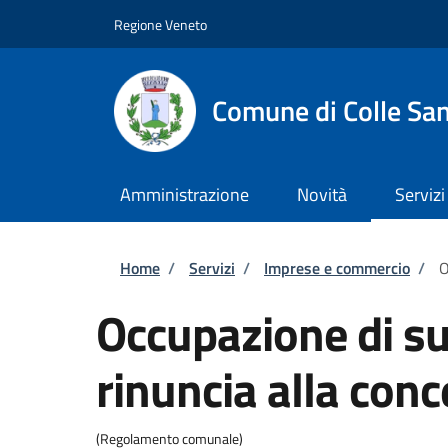
Salta al contenuto principale
Skip to footer content
Regione Veneto
Comune di Colle San
Amministrazione
Novità
Servizi
Briciole di pane
Home
/
Servizi
/
Imprese e commercio
/
O
Occupazione di su
rinuncia alla con
(Regolamento comunale)