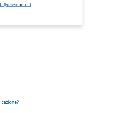
.bl@pecveneto.it
nicazione?