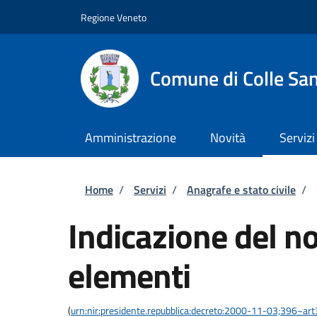
Salta al contenuto principale
Skip to footer content
Regione Veneto
Comune di Colle San
Amministrazione
Novità
Servizi
Briciole di pane
Home
/
Servizi
/
Anagrafe e stato civile
/
Indicazione del 
elementi
(
urn:nir:presidente.repubblica:decreto:2000-11-03;396~ar