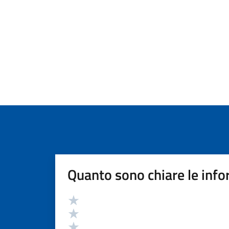
Quanto sono chiare le info
Valutazione
Valuta 5 stelle su 5
Valuta 4 stelle su 5
Valuta 3 stelle su 5