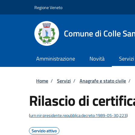
Salta al contenuto principale
Skip to footer content
Regione Veneto
Comune di Colle San
Amministrazione
Novità
Servizi
Briciole di pane
Home
/
Servizi
/
Anagrafe e stato civile
/
Rilascio di certific
(
urn:nir:presidente.repubblica:decreto:1989-05-30;223
)
Servizio attivo