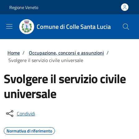
Salta al contenuto principale
Skip to footer content
Regione Veneto
Comune di Colle Santa Lucia
Briciole di pane
Home
/
Occupazione, concorsi e assunzioni
/
Svolgere il servizio civile universale
Svolgere il servizio civile
universale
Condividi
Normativa di riferimento