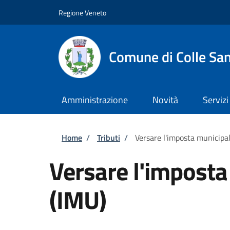
Salta al contenuto principale
Skip to footer content
Regione Veneto
Comune di Colle San
Amministrazione
Novità
Servizi
Briciole di pane
Home
/
Tributi
/
Versare l'imposta municipal
Versare l'imposta
(IMU)