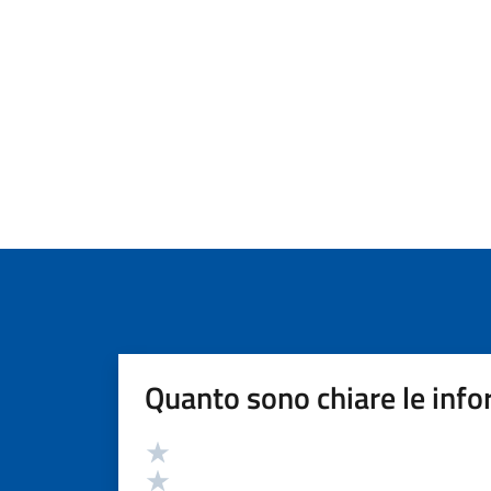
Quanto sono chiare le info
Valutazione
Valuta 5 stelle su 5
Valuta 4 stelle su 5