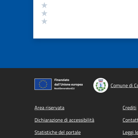
Valuta 3 stelle su 5
Valuta 2 stelle su 5
Valuta 1 stelle su 5
Comune di Co
Footer menu
Area riservata
Crediti
Dichiarazione di accessibilità
Contatt
Statistiche del portale
Leggi l